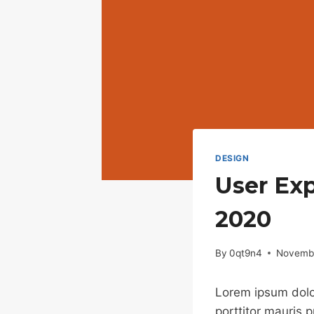
DESIGN
User Exp
2020
By
0qt9n4
Novembe
Lorem ipsum dolor
porttitor mauris 