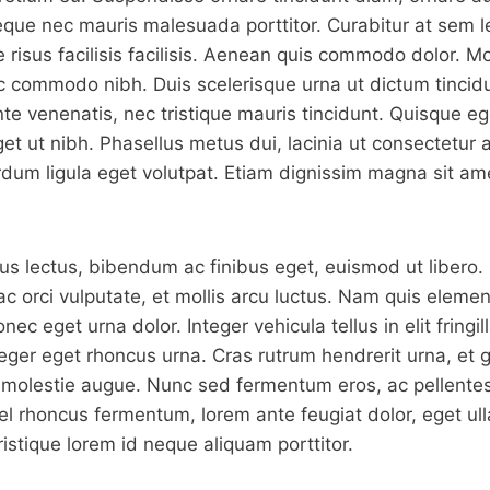
eque nec mauris malesuada porttitor. Curabitur at sem l
 risus facilisis facilisis. Aenean quis commodo dolor. Mo
, ac commodo nibh. Duis scelerisque urna ut dictum tincid
nte venenatis, nec tristique mauris tincidunt. Quisque eg
get ut nibh. Phasellus metus dui, lacinia ut consectetur 
rdum ligula eget volutpat. Etiam dignissim magna sit a
us lectus, bibendum ac finibus eget, euismod ut libero
 orci vulputate, et mollis arcu luctus. Nam quis eleme
nec eget urna dolor. Integer vehicula tellus in elit fringil
teger eget rhoncus urna. Cras rutrum hendrerit urna, et 
d molestie augue. Nunc sed fermentum eros, ac pellente
el rhoncus fermentum, lorem ante feugiat dolor, eget ul
 tristique lorem id neque aliquam porttitor.