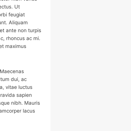
ectus. Ut
rbi feugiat
unt. Aliquam
et ante non turpis
ac, rhoncus ac mi.
met maximus
. Maecenas
ntum dui, ac
la, vitae luctus
gravida sapien
sque nibh. Mauris
lamcorper lacus