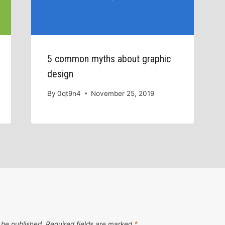
5 common myths about graphic
design
By
0qt9n4
November 25, 2019
 be published.
Required fields are marked
*