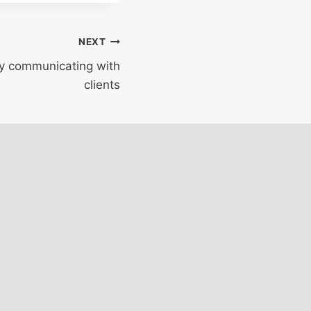
NEXT
ely communicating with
clients