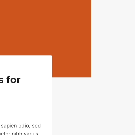
 for
 sapien odio, sed
ctor nibh varius